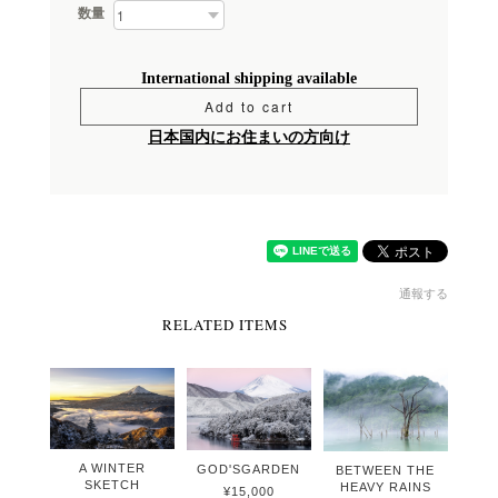
数量
International shipping available
Add to cart
日本国内にお住まいの方向け
通報する
RELATED ITEMS
A WINTER
GOD'SGARDEN
BETWEEN THE
SKETCH
HEAVY RAINS
¥15,000